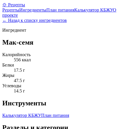
🍲 Рецепты
Рецепты
Ингредиенты
План питания
Калькулятор КБЖУ
О
проекте
← Назад к списку ингредиентов
Ингредиент
Мак-семя
Калорийность
556
ккал
Белки
17.5
г
Жиры
47.5
г
Углеводы
14.5
г
Инструменты
Калькулятор КБЖУ
План питания
Разделы и категории