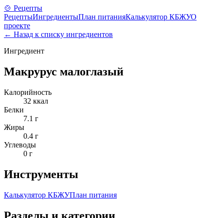
🍲 Рецепты
Рецепты
Ингредиенты
План питания
Калькулятор КБЖУ
О
проекте
← Назад к списку ингредиентов
Ингредиент
Макрурус малоглазый
Калорийность
32
ккал
Белки
7.1
г
Жиры
0.4
г
Углеводы
0
г
Инструменты
Калькулятор КБЖУ
План питания
Разделы и категории