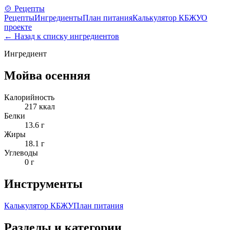
🍲 Рецепты
Рецепты
Ингредиенты
План питания
Калькулятор КБЖУ
О
проекте
← Назад к списку ингредиентов
Ингредиент
Мойва осенняя
Калорийность
217
ккал
Белки
13.6
г
Жиры
18.1
г
Углеводы
0
г
Инструменты
Калькулятор КБЖУ
План питания
Разделы и категории