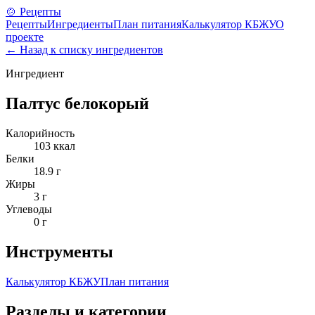
🍲 Рецепты
Рецепты
Ингредиенты
План питания
Калькулятор КБЖУ
О
проекте
← Назад к списку ингредиентов
Ингредиент
Палтус белокорый
Калорийность
103
ккал
Белки
18.9
г
Жиры
3
г
Углеводы
0
г
Инструменты
Калькулятор КБЖУ
План питания
Разделы и категории