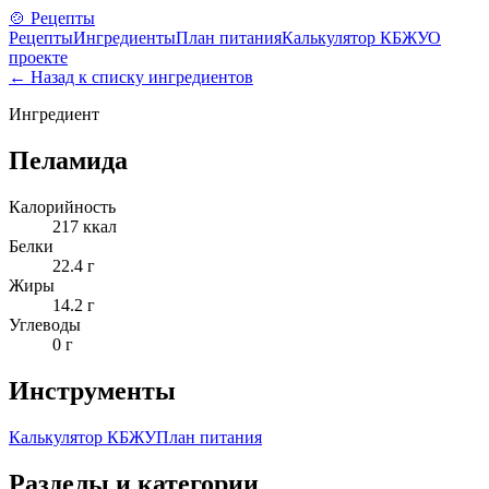
🍲 Рецепты
Рецепты
Ингредиенты
План питания
Калькулятор КБЖУ
О
проекте
← Назад к списку ингредиентов
Ингредиент
Пеламида
Калорийность
217
ккал
Белки
22.4
г
Жиры
14.2
г
Углеводы
0
г
Инструменты
Калькулятор КБЖУ
План питания
Разделы и категории