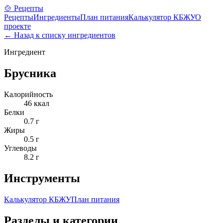
🍲 Рецепты
Рецепты
Ингредиенты
План питания
Калькулятор КБЖУ
О
проекте
← Назад к списку ингредиентов
Ингредиент
Брусника
Калорийность
46
ккал
Белки
0.7
г
Жиры
0.5
г
Углеводы
8.2
г
Инструменты
Калькулятор КБЖУ
План питания
Разделы и категории