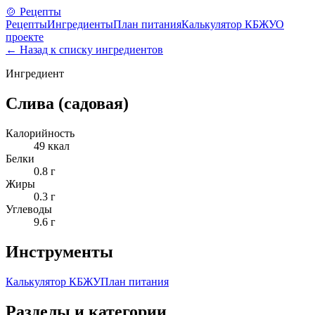
🍲 Рецепты
Рецепты
Ингредиенты
План питания
Калькулятор КБЖУ
О
проекте
← Назад к списку ингредиентов
Ингредиент
Слива (садовая)
Калорийность
49
ккал
Белки
0.8
г
Жиры
0.3
г
Углеводы
9.6
г
Инструменты
Калькулятор КБЖУ
План питания
Разделы и категории