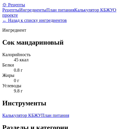
🍲 Рецепты
Рецепты
Ингредиенты
План питания
Калькулятор КБЖУ
О
проекте
← Назад к списку ингредиентов
Ингредиент
Сок мандариновый
Калорийность
45
ккал
Белки
0.8
г
Жиры
0
г
Углеводы
9.8
г
Инструменты
Калькулятор КБЖУ
План питания
Разделы и категории