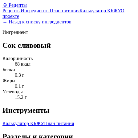
🍲 Рецепты
Рецепты
Ингредиенты
План питания
Калькулятор КБЖУ
О
проекте
← Назад к списку ингредиентов
Ингредиент
Сок сливовый
Калорийность
68
ккал
Белки
0.3
г
Жиры
0.1
г
Углеводы
15.2
г
Инструменты
Калькулятор КБЖУ
План питания
Разделы и категории