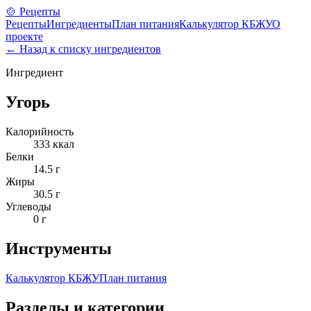
🍲 Рецепты
Рецепты
Ингредиенты
План питания
Калькулятор КБЖУ
О
проекте
← Назад к списку ингредиентов
Ингредиент
Угорь
Калорийность
333
ккал
Белки
14.5
г
Жиры
30.5
г
Углеводы
0
г
Инструменты
Калькулятор КБЖУ
План питания
Разделы и категории