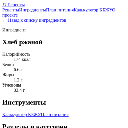
🍲 Рецепты
Рецепты
Ингредиенты
План питания
Калькулятор КБЖУ
О
проекте
← Назад к списку ингредиентов
Ингредиент
Хлеб ржаной
Калорийность
174
ккал
Белки
6.6
г
Жиры
1.2
г
Углеводы
33.4
г
Инструменты
Калькулятор КБЖУ
План питания
Разделы и категории