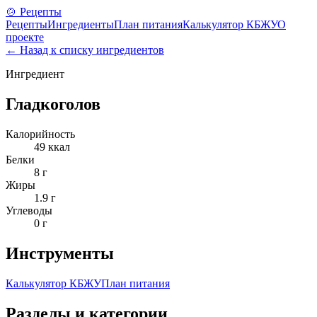
🍲 Рецепты
Рецепты
Ингредиенты
План питания
Калькулятор КБЖУ
О
проекте
← Назад к списку ингредиентов
Ингредиент
Гладкоголов
Калорийность
49
ккал
Белки
8
г
Жиры
1.9
г
Углеводы
0
г
Инструменты
Калькулятор КБЖУ
План питания
Разделы и категории