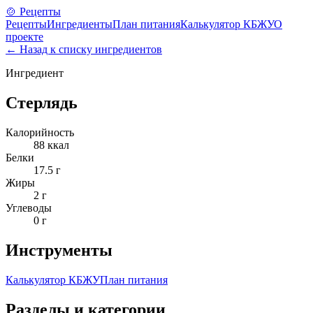
🍲 Рецепты
Рецепты
Ингредиенты
План питания
Калькулятор КБЖУ
О
проекте
← Назад к списку ингредиентов
Ингредиент
Стерлядь
Калорийность
88
ккал
Белки
17.5
г
Жиры
2
г
Углеводы
0
г
Инструменты
Калькулятор КБЖУ
План питания
Разделы и категории