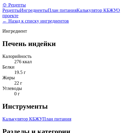
🍲 Рецепты
Рецепты
Ингредиенты
План питания
Калькулятор КБЖУ
О
проекте
← Назад к списку ингредиентов
Ингредиент
Печень индейки
Калорийность
276
ккал
Белки
19.5
г
Жиры
22
г
Углеводы
0
г
Инструменты
Калькулятор КБЖУ
План питания
Разделы и категории