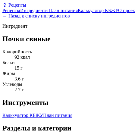
🍲 Рецепты
Рецепты
Ингредиенты
План питания
Калькулятор КБЖУ
О проек
← Назад к списку ингредиентов
Ингредиент
Почки свиные
Калорийность
92
ккал
Белки
15
г
Жиры
3.6
г
Углеводы
2.7
г
Инструменты
Калькулятор КБЖУ
План питания
Разделы и категории