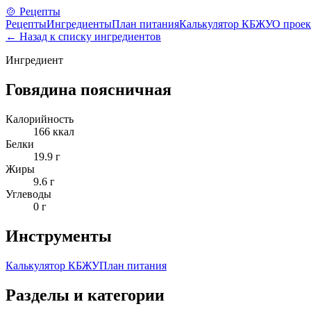
🍲 Рецепты
Рецепты
Ингредиенты
План питания
Калькулятор КБЖУ
О проек
← Назад к списку ингредиентов
Ингредиент
Говядина поясничная
Калорийность
166
ккал
Белки
19.9
г
Жиры
9.6
г
Углеводы
0
г
Инструменты
Калькулятор КБЖУ
План питания
Разделы и категории