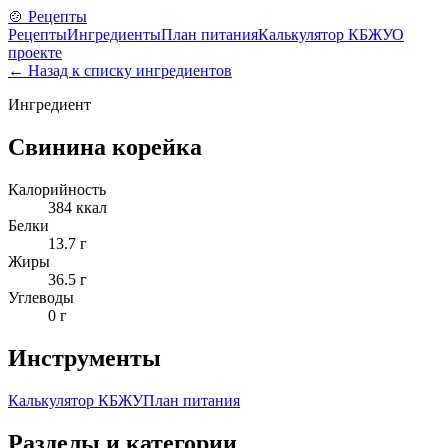
🍲 Рецепты
Рецепты
Ингредиенты
План питания
Калькулятор КБЖУ
О
проекте
← Назад к списку ингредиентов
Ингредиент
Свинина корейка
Калорийность
384
ккал
Белки
13.7
г
Жиры
36.5
г
Углеводы
0
г
Инструменты
Калькулятор КБЖУ
План питания
Разделы и категории