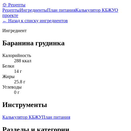
🍲 Рецепты
Рецепты
Ингредиенты
План питания
Калькулятор КБЖУ
О
проекте
← Назад к списку ингредиентов
Ингредиент
Баранина грудинка
Калорийность
288
ккал
Белки
14
г
Жиры
25.8
г
Углеводы
0
г
Инструменты
Калькулятор КБЖУ
План питания
Разделы и категории