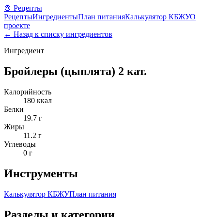
🍲 Рецепты
Рецепты
Ингредиенты
План питания
Калькулятор КБЖУ
О
проекте
← Назад к списку ингредиентов
Ингредиент
Бройлеры (цыплята) 2 кат.
Калорийность
180
ккал
Белки
19.7
г
Жиры
11.2
г
Углеводы
0
г
Инструменты
Калькулятор КБЖУ
План питания
Разделы и категории