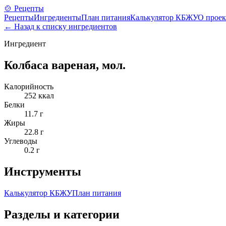
🍲 Рецепты
Рецепты
Ингредиенты
План питания
Калькулятор КБЖУ
О проек
← Назад к списку ингредиентов
Ингредиент
Колбаса вареная, мол.
Калорийность
252
ккал
Белки
11.7
г
Жиры
22.8
г
Углеводы
0.2
г
Инструменты
Калькулятор КБЖУ
План питания
Разделы и категории