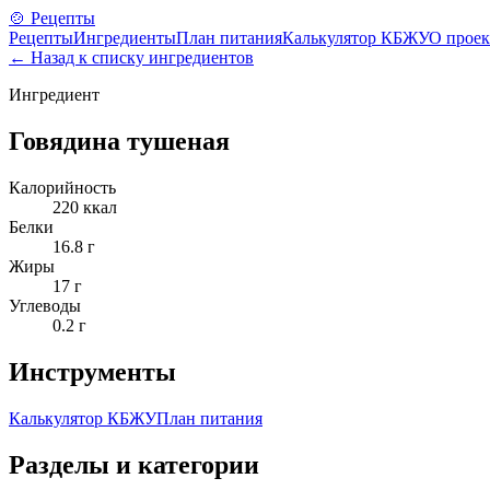
🍲 Рецепты
Рецепты
Ингредиенты
План питания
Калькулятор КБЖУ
О проек
← Назад к списку ингредиентов
Ингредиент
Говядина тушеная
Калорийность
220
ккал
Белки
16.8
г
Жиры
17
г
Углеводы
0.2
г
Инструменты
Калькулятор КБЖУ
План питания
Разделы и категории