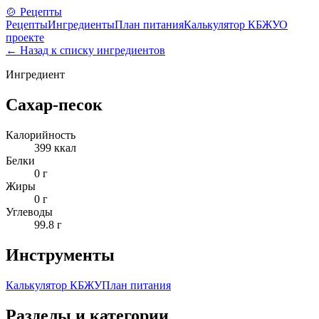
🍲 Рецепты
Рецепты
Ингредиенты
План питания
Калькулятор КБЖУ
О
проекте
← Назад к списку ингредиентов
Ингредиент
Сахар-песок
Калорийность
399
ккал
Белки
0
г
Жиры
0
г
Углеводы
99.8
г
Инструменты
Калькулятор КБЖУ
План питания
Разделы и категории