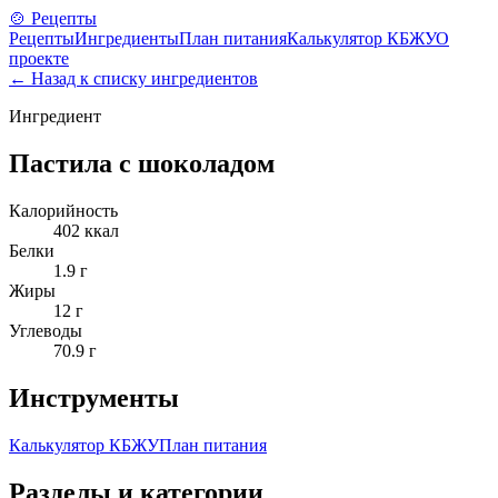
🍲 Рецепты
Рецепты
Ингредиенты
План питания
Калькулятор КБЖУ
О
проекте
← Назад к списку ингредиентов
Ингредиент
Пастила с шоколадом
Калорийность
402
ккал
Белки
1.9
г
Жиры
12
г
Углеводы
70.9
г
Инструменты
Калькулятор КБЖУ
План питания
Разделы и категории