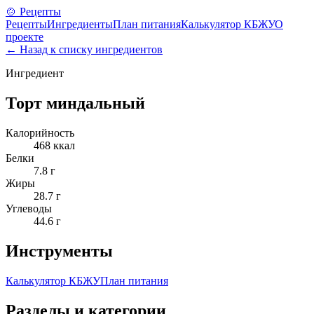
🍲 Рецепты
Рецепты
Ингредиенты
План питания
Калькулятор КБЖУ
О
проекте
← Назад к списку ингредиентов
Ингредиент
Торт миндальный
Калорийность
468
ккал
Белки
7.8
г
Жиры
28.7
г
Углеводы
44.6
г
Инструменты
Калькулятор КБЖУ
План питания
Разделы и категории