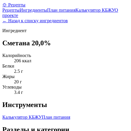
🍲 Рецепты
Рецепты
Ингредиенты
План питания
Калькулятор КБЖУ
О
проекте
← Назад к списку ингредиентов
Ингредиент
Сметана 20,0%
Калорийность
206
ккал
Белки
2.5
г
Жиры
20
г
Углеводы
3.4
г
Инструменты
Калькулятор КБЖУ
План питания
Разделы и категории