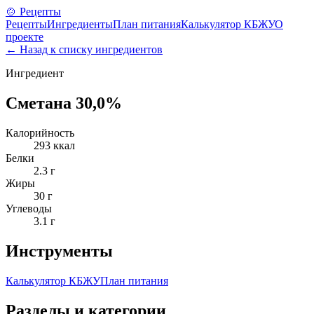
🍲 Рецепты
Рецепты
Ингредиенты
План питания
Калькулятор КБЖУ
О
проекте
← Назад к списку ингредиентов
Ингредиент
Сметана 30,0%
Калорийность
293
ккал
Белки
2.3
г
Жиры
30
г
Углеводы
3.1
г
Инструменты
Калькулятор КБЖУ
План питания
Разделы и категории