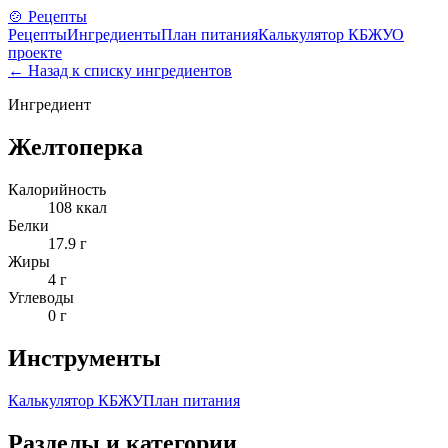
🍲 Рецепты
Рецепты
Ингредиенты
План питания
Калькулятор КБЖУ
О
проекте
← Назад к списку ингредиентов
Ингредиент
Желтоперка
Калорийность
108
ккал
Белки
17.9
г
Жиры
4
г
Углеводы
0
г
Инструменты
Калькулятор КБЖУ
План питания
Разделы и категории