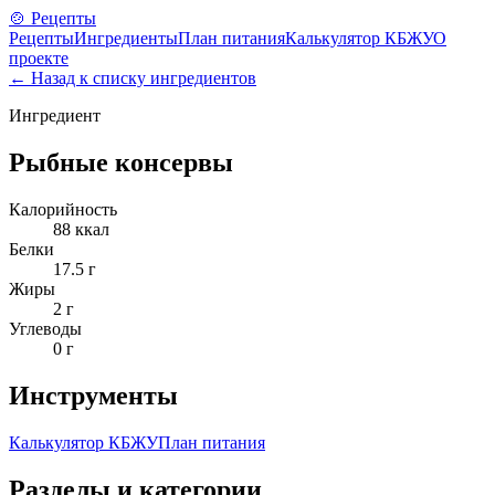
🍲 Рецепты
Рецепты
Ингредиенты
План питания
Калькулятор КБЖУ
О
проекте
← Назад к списку ингредиентов
Ингредиент
Рыбные консервы
Калорийность
88
ккал
Белки
17.5
г
Жиры
2
г
Углеводы
0
г
Инструменты
Калькулятор КБЖУ
План питания
Разделы и категории