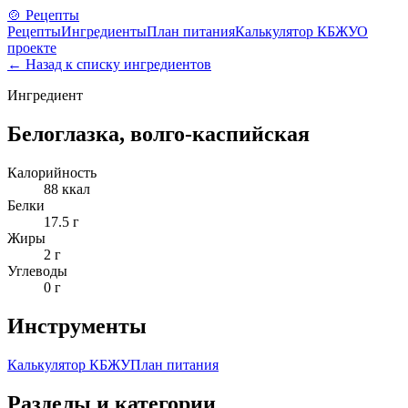
🍲 Рецепты
Рецепты
Ингредиенты
План питания
Калькулятор КБЖУ
О
проекте
← Назад к списку ингредиентов
Ингредиент
Белоглазка, волго-каспийская
Калорийность
88
ккал
Белки
17.5
г
Жиры
2
г
Углеводы
0
г
Инструменты
Калькулятор КБЖУ
План питания
Разделы и категории