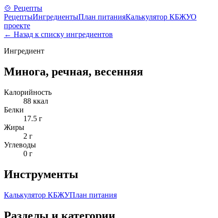
🍲 Рецепты
Рецепты
Ингредиенты
План питания
Калькулятор КБЖУ
О
проекте
← Назад к списку ингредиентов
Ингредиент
Минога, речная, весенняя
Калорийность
88
ккал
Белки
17.5
г
Жиры
2
г
Углеводы
0
г
Инструменты
Калькулятор КБЖУ
План питания
Разделы и категории