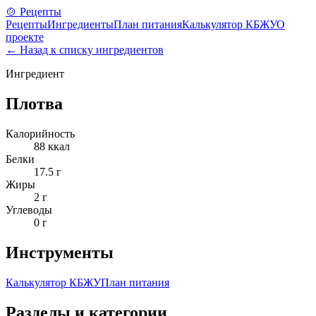
🍲 Рецепты
Рецепты
Ингредиенты
План питания
Калькулятор КБЖУ
О
проекте
← Назад к списку ингредиентов
Ингредиент
Плотва
Калорийность
88
ккал
Белки
17.5
г
Жиры
2
г
Углеводы
0
г
Инструменты
Калькулятор КБЖУ
План питания
Разделы и категории