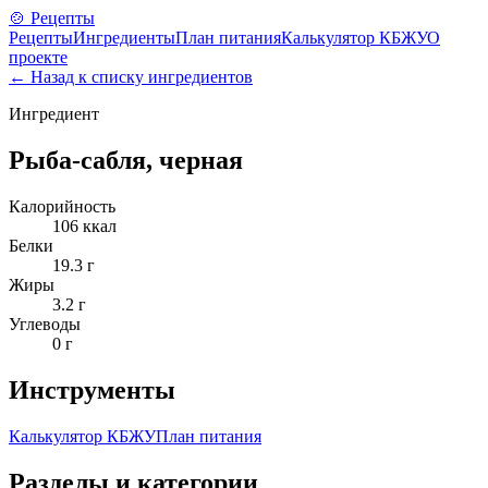
🍲 Рецепты
Рецепты
Ингредиенты
План питания
Калькулятор КБЖУ
О
проекте
← Назад к списку ингредиентов
Ингредиент
Рыба-сабля, черная
Калорийность
106
ккал
Белки
19.3
г
Жиры
3.2
г
Углеводы
0
г
Инструменты
Калькулятор КБЖУ
План питания
Разделы и категории