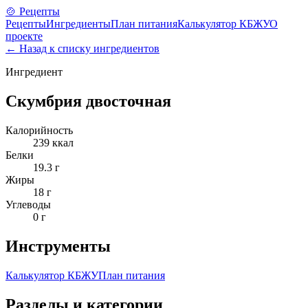
🍲 Рецепты
Рецепты
Ингредиенты
План питания
Калькулятор КБЖУ
О
проекте
← Назад к списку ингредиентов
Ингредиент
Скумбрия двосточная
Калорийность
239
ккал
Белки
19.3
г
Жиры
18
г
Углеводы
0
г
Инструменты
Калькулятор КБЖУ
План питания
Разделы и категории