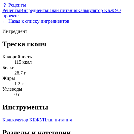
🍲 Рецепты
Рецепты
Ингредиенты
План питания
Калькулятор КБЖУ
О
проекте
← Назад к списку ингредиентов
Ингредиент
Треска гкопч
Калорийность
115
ккал
Белки
26.7
г
Жиры
1.2
г
Углеводы
0
г
Инструменты
Калькулятор КБЖУ
План питания
Разделы и категории