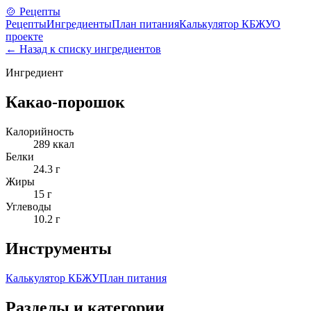
🍲 Рецепты
Рецепты
Ингредиенты
План питания
Калькулятор КБЖУ
О
проекте
← Назад к списку ингредиентов
Ингредиент
Какао-порошок
Калорийность
289
ккал
Белки
24.3
г
Жиры
15
г
Углеводы
10.2
г
Инструменты
Калькулятор КБЖУ
План питания
Разделы и категории