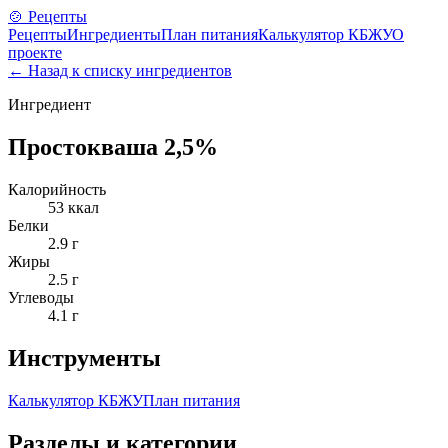
🍲 Рецепты
Рецепты
Ингредиенты
План питания
Калькулятор КБЖУ
О
проекте
← Назад к списку ингредиентов
Ингредиент
Простокваша 2,5%
Калорийность
53
ккал
Белки
2.9
г
Жиры
2.5
г
Углеводы
4.1
г
Инструменты
Калькулятор КБЖУ
План питания
Разделы и категории