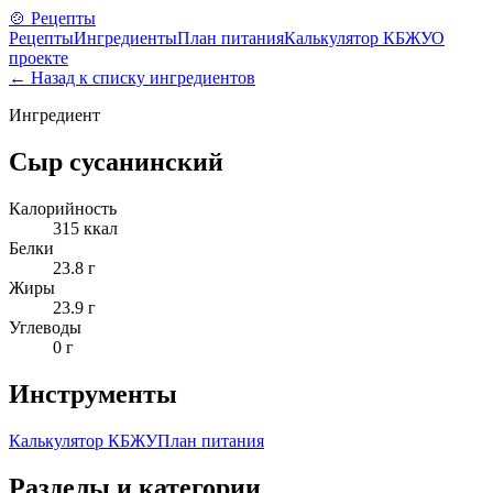
🍲 Рецепты
Рецепты
Ингредиенты
План питания
Калькулятор КБЖУ
О
проекте
← Назад к списку ингредиентов
Ингредиент
Сыр сусанинский
Калорийность
315
ккал
Белки
23.8
г
Жиры
23.9
г
Углеводы
0
г
Инструменты
Калькулятор КБЖУ
План питания
Разделы и категории