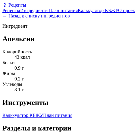
🍲 Рецепты
Рецепты
Ингредиенты
План питания
Калькулятор КБЖУ
О проек
← Назад к списку ингредиентов
Ингредиент
Апельсин
Калорийность
43
ккал
Белки
0.9
г
Жиры
0.2
г
Углеводы
8.1
г
Инструменты
Калькулятор КБЖУ
План питания
Разделы и категории