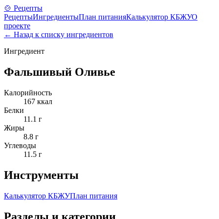
🍲 Рецепты
Рецепты
Ингредиенты
План питания
Калькулятор КБЖУ
О
проекте
← Назад к списку ингредиентов
Ингредиент
Фальшивый Оливье
Калорийность
167
ккал
Белки
11.1
г
Жиры
8.8
г
Углеводы
11.5
г
Инструменты
Калькулятор КБЖУ
План питания
Разделы и категории