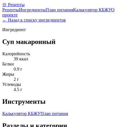
🍲 Рецепты
Рецепты
Ингредиенты
План питания
Калькулятор КБЖУ
О
проекте
← Назад к списку ингредиентов
Ингредиент
Суп макаронный
Калорийность
39
ккал
Белки
0.9
г
Жиры
2
г
Углеводы
4.5
г
Инструменты
Калькулятор КБЖУ
План питания
Разделы и категории