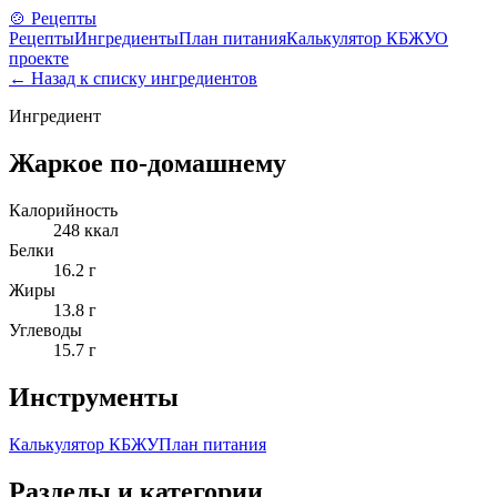
🍲 Рецепты
Рецепты
Ингредиенты
План питания
Калькулятор КБЖУ
О
проекте
← Назад к списку ингредиентов
Ингредиент
Жаркое по-домашнему
Калорийность
248
ккал
Белки
16.2
г
Жиры
13.8
г
Углеводы
15.7
г
Инструменты
Калькулятор КБЖУ
План питания
Разделы и категории