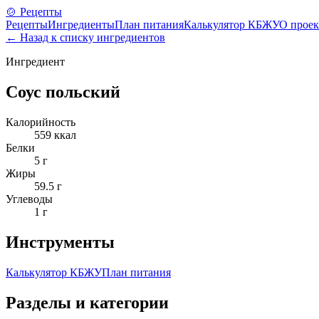
🍲 Рецепты
Рецепты
Ингредиенты
План питания
Калькулятор КБЖУ
О проек
← Назад к списку ингредиентов
Ингредиент
Соус польский
Калорийность
559
ккал
Белки
5
г
Жиры
59.5
г
Углеводы
1
г
Инструменты
Калькулятор КБЖУ
План питания
Разделы и категории