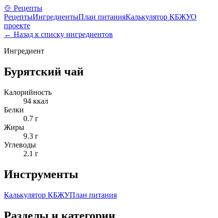
🍲 Рецепты
Рецепты
Ингредиенты
План питания
Калькулятор КБЖУ
О
проекте
← Назад к списку ингредиентов
Ингредиент
Бурятский чай
Калорийность
94
ккал
Белки
0.7
г
Жиры
9.3
г
Углеводы
2.1
г
Инструменты
Калькулятор КБЖУ
План питания
Разделы и категории