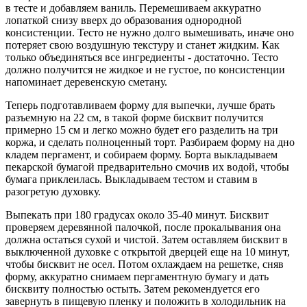
в тесте и добавляем ваниль. Перемешиваем аккуратно
лопаткой снизу вверх до образования однородной
консистенции. Тесто не нужно долго вымешивать, иначе оно
потеряет свою воздушную текстуру и станет жидким. Как
только объединяться все ингредиенты - достаточно. Тесто
должно получится не жидкое и не густое, по консистенции
напоминает деревенскую сметану.
Теперь подготавливаем форму для выпечки, лучше брать
разъемную на 22 см, в такой форме бисквит получится
примерно 15 см и легко можно будет его разделить на три
коржа, и сделать полноценный торт. Разбираем форму на дно
кладем пергамент, и собираем форму. Борта выкладываем
пекарской бумагой предварительно смочив их водой, чтобы
бумага приклеилась. Выкладываем тестом и ставим в
разогретую духовку.
Выпекать при 180 градусах около 35-40 минут. Бисквит
проверяем деревянной палочкой, после прокалывания она
должна остаться сухой и чистой. Затем оставляем бисквит в
выключенной духовке с открытой дверцей еще на 10 минут,
чтобы бисквит не осел. Потом охлаждаем на решетке, сняв
форму, аккуратно снимаем пергаментную бумагу и дать
бисквиту полностью остыть. Затем рекомендуется его
завернуть в пищевую пленку и положить в холодильник на