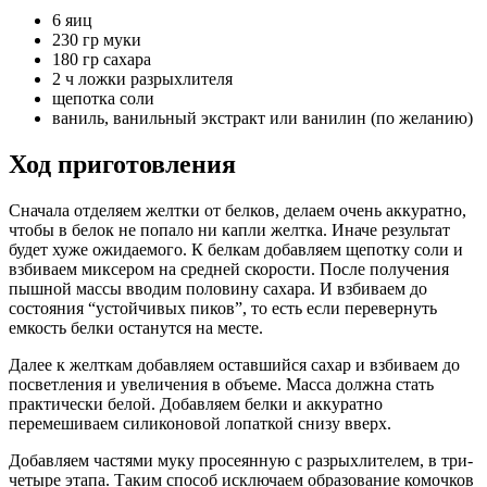
6 яиц
230 гр муки
180 гр сахара
2 ч ложки разрыхлителя
щепотка соли
ваниль, ванильный экстракт или ванилин (по желанию)
Ход приготовления
Сначала отделяем желтки от белков, делаем очень аккуратно,
чтобы в белок не попало ни капли желтка. Иначе результат
будет хуже ожидаемого. К белкам добавляем щепотку соли и
взбиваем миксером на средней скорости. После получения
пышной массы вводим половину сахара. И взбиваем до
состояния “устойчивых пиков”, то есть если перевернуть
емкость белки останутся на месте.
Далее к желткам добавляем оставшийся сахар и взбиваем до
посветления и увеличения в объеме. Масса должна стать
практически белой. Добавляем белки и аккуратно
перемешиваем силиконовой лопаткой снизу вверх.
Добавляем частями муку просеянную с разрыхлителем, в три-
четыре этапа. Таким способ исключаем образование комочков