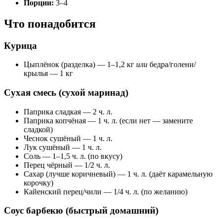
Порции:
3–4
Что понадобится
Курица
Цыплёнок (разделка) — 1–1,2 кг
или
бедра/голени/
крылья — 1 кг
Сухая смесь (сухой маринад)
Паприка сладкая — 2 ч. л.
Паприка копчёная — 1 ч. л. (если нет — замените
сладкой)
Чеснок сушёный — 1 ч. л.
Лук сушёный — 1 ч. л.
Соль — 1–1,5 ч. л. (по вкусу)
Перец чёрный — 1/2 ч. л.
Сахар (лучше коричневый) — 1 ч. л. (даёт карамельную
корочку)
Кайенский перец/чили — 1/4 ч. л. (по желанию)
Соус барбекю (быстрый домашний)