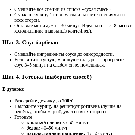
Смешайте все специи из списка «сухая смесь».
Смажьте курицу 1 ст. л. масла и натрите специями со
всех сторон.
Оставьте минимум на 30 минут. Идеально — 2–8 часов в
холодильнике (накрыть/в контейнер).
Шаг 3. Соус барбекю
Смешайте ингредиенты соуса до однородности.
Если хотите густую, «липкую» глазурь — прогрейте
соус 3–5 минут на слабом огне, помешивая.
Шаг 4. Готовка (выберите способ)
В духовке
Разогрейте духовку до
200°C
.
Выложите курицу на решётку/противень (лучше на
решётку, чтобы жар обдувал со всех сторон).
Готовьте:
крылья/голени:
35–45 минут
бедра:
40–50 минут
распластанный цыплёнок:
45–55 минут