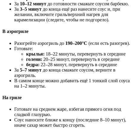
За
10–12 минут
до готовности смажьте соусом барбекю.
За
3–5 минут
до конца ещё раз нанесите соус и, при
желании, включите гриль/верхний нагрев для
карамелизации (следите, чтобы не подгорело).
В аэрогриле
Разогрейте аэрогриль до
190–200°C
(если есть разогрев).
Готовьте:
крылья:
18–22 минуты, перевернуть в середине
голени:
20–25 минут, перевернуть в середине
бедра:
22–28 минут, перевернуть в середине
За
5–7 минут
до конца смажьте соусом, верните в
аэрогриль.
В самом конце можно добавить ещё 1 тонкий слой соуса
на 1–2 минуты.
На гриле
Готовьте на среднем жаре, избегая прямого огня под
сладкой глазурью.
Соус наносите ближе к концу (последние 8–10 минут),
иначе сахар может быстро сгореть.