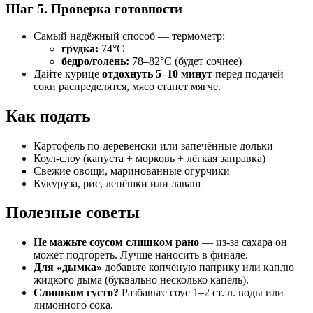
Шаг 5. Проверка готовности
Самый надёжный способ — термометр:
грудка:
74°C
бедро/голень:
78–82°C (будет сочнее)
Дайте курице
отдохнуть 5–10 минут
перед подачей —
соки распределятся, мясо станет мягче.
Как подать
Картофель по-деревенски или запечённые дольки
Коул-слоу (капуста + морковь + лёгкая заправка)
Свежие овощи, маринованные огурчики
Кукуруза, рис, лепёшки или лаваш
Полезные советы
Не мажьте соусом слишком рано
— из-за сахара он
может подгореть. Лучше наносить в финале.
Для «дымка»
добавьте копчёную паприку или каплю
жидкого дыма (буквально несколько капель).
Слишком густо?
Разбавьте соус 1–2 ст. л. воды или
лимонного сока.