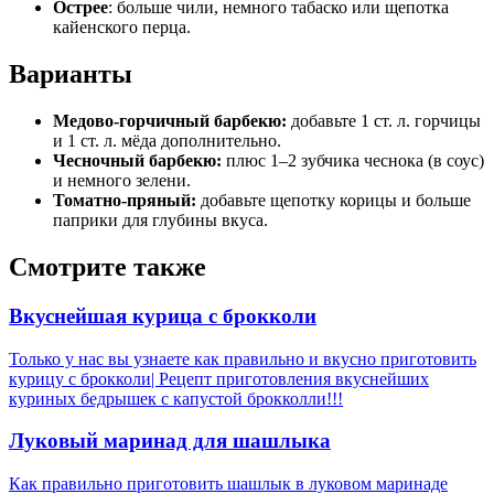
Острее
: больше чили, немного табаско или щепотка
кайенского перца.
Варианты
Медово-горчичный барбекю:
добавьте 1 ст. л. горчицы
и 1 ст. л. мёда дополнительно.
Чесночный барбекю:
плюс 1–2 зубчика чеснока (в соус)
и немного зелени.
Томатно-пряный:
добавьте щепотку корицы и больше
паприки для глубины вкуса.
Смотрите также
Вкуснейшая курица с брокколи
Только у нас вы узнаете как правильно и вкусно приготовить
курицу с брокколи| Рецепт приготовления вкуснейших
куриных бедрышек с капустой брокколли!!!
Луковый маринад для шашлыка
Как правильно приготовить шашлык в луковом маринаде