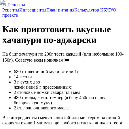
🍲 Рецепты
Рецепты
Ингредиенты
План питания
Калькулятор КБЖУ
О
проекте
Как приготовить вкусные
хачапури по-аджарски
На 6 шт хачапури по 200г теста каждый (или небольшие 100-
150г). Советую всем новичкам!❤️
680 г пшеничной муки вс или 1с
14 г соли
3 г сухих дро
жжей (или 9 г прессованных)
2 столовые ложки сахара или мёд
480 г воды, комн. темпер (я беру 450г на нашу
белорусскую муку)
2 ст. лож. оливкового масла
Все ингредиенты смешать ложкой или миксером на низкой
скорости около 1 минуты, до грубого и слегка липкого теста