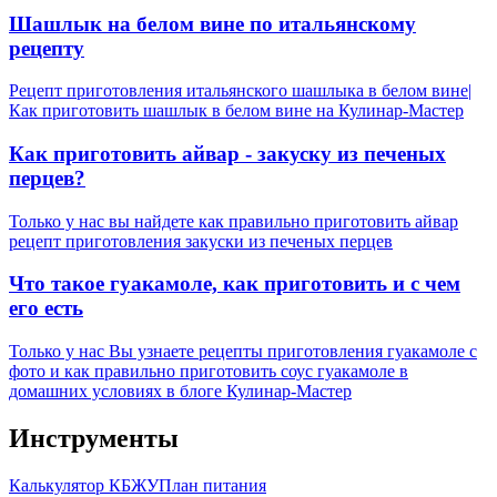
Шашлык на белом вине по итальянскому
рецепту
Рецепт приготовления итальянского шашлыка в белом вине|
Как приготовить шашлык в белом вине на Кулинар-Мастер
Как приготовить айвар - закуску из печеных
перцев?
Только у нас вы найдете как правильно приготовить айвар
рецепт приготовления закуски из печеных перцев
Что такое гуакамоле, как приготовить и с чем
его есть
Только у нас Вы узнаете рецепты приготовления гуакамоле с
фото и как правильно приготовить соус гуакамоле в
домашних условиях в блоге Кулинар-Мастер
Инструменты
Калькулятор КБЖУ
План питания