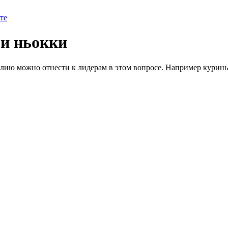
те
и ньокки
лию можно отнести к лидерам в этом вопросе. Например курин