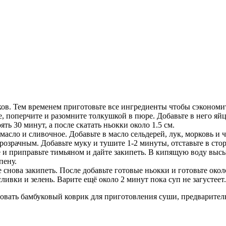
ов. Тем временем приготовьте все ингредиенты чтобы сэкономит
 поперчите и разомните толкушкой в пюре. Добавьте в него яйцо,
ять 30 минут, а после скатать ньокки около 1.5 см.
асло и сливочное. Добавьте в масло сельдерей, лук, морковь и 
розрачным. Добавьте муку и тушите 1-2 минуты, отставьте в стор
 и приправьте тимьяном и дайте закипеть. В кипящую воду высы
пену.
нова закипеть. После добавьте готовые ньокки и готовьте около
ливки и зелень. Варите ещё около 2 минут пока суп не загустеет.
овать бамбуковый коврик для приготовления суши, предварител