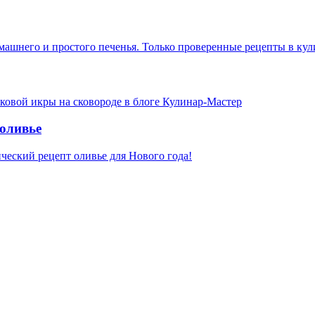
омашнего и простого печенья. Только проверенные рецепты в ку
чковой икры на сковороде в блоге Кулинар-Мастер
 оливье
ический рецепт оливье для Нового года!