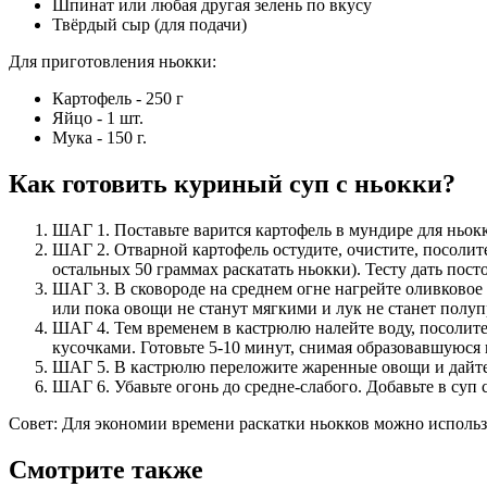
Шпинат или любая другая зелень по вкусу
Твёрдый сыр (для подачи)
Для приготовления ньокки:
Картофель - 250 г
Яйцо - 1 шт.
Мука - 150 г.
Как готовить куриный суп с ньокки?
ШАГ 1. Поставьте варится картофель в мундире для ньокк
ШАГ 2. Отварной картофель остудите, очистите, посолите,
остальных 50 граммах раскатать ньокки). Тесту дать посто
ШАГ 3. В сковороде на среднем огне нагрейте оливковое м
или пока овощи не станут мягкими и лук не станет полуп
ШАГ 4. Тем временем в кастрюлю налейте воду, посолите
кусочками. Готовьте 5-10 минут, снимая образовавшуюся 
ШАГ 5. В кастрюлю переложите жаренные овощи и дайте с
ШАГ 6. Убавьте огонь до средне-слабого. Добавьте в суп с
Совет: Для экономии времени раскатки ньокков можно использ
Смотрите также