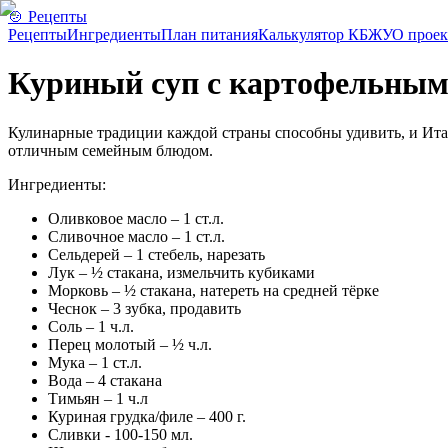
🍲 Рецепты
Рецепты
Ингредиенты
План питания
Калькулятор КБЖУ
О проек
Куриный суп с картофельным
Кулинарные традиции каждой страны способны удивить, и Ита
отличным семейным блюдом.
Ингредиенты:
Оливковое масло – 1 ст.л.
Сливочное масло – 1 ст.л.
Сельдерей – 1 стебель, нарезать
Лук – ½ стакана, измельчить кубиками
Морковь – ½ стакана, натереть на средней тёрке
Чеснок – 3 зубка, продавить
Соль – 1 ч.л.
Перец молотый – ½ ч.л.
Мука – 1 ст.л.
Вода – 4 стакана
Тимьян – 1 ч.л
Куриная грудка/филе – 400 г.
Сливки - 100-150 мл.