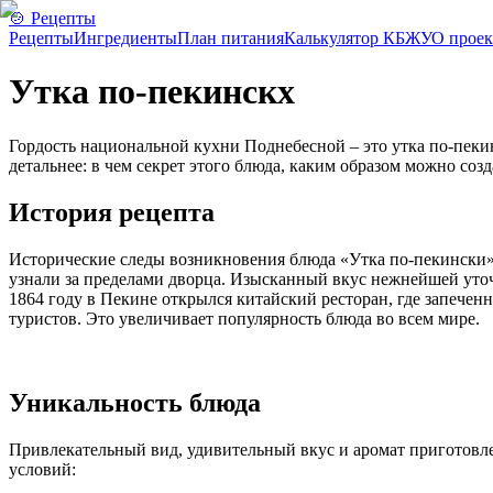
🍲 Рецепты
Рецепты
Ингредиенты
План питания
Калькулятор КБЖУ
О проек
Утка по-пекинскx
Гордость национальной кухни Поднебесной – это утка по-пеки
детальнее: в чем секрет этого блюда, каким образом можно созд
История рецепта
Исторические следы возникновения блюда «Утка по-пекински» 
узнали за пределами дворца. Изысканный вкус нежнейшей уто
1864 году в Пекине открылся китайский ресторан, где запеченн
туристов. Это увеличивает популярность блюда во всем мире.
Уникальность блюда
Привлекательный вид, удивительный вкус и аромат приготовле
условий: