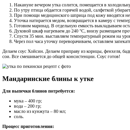
Накануне вечером утка солится, помещается в холодильн
По утру птица обдается горячей водой, салфеткой убирае
При помощи медицинского шприца под кожу вводятся не
Уточка натирается медом, возвращается в камеру с темпер
Готовим маринад. В отдельную емкость выкладываем оста
Духовой шкаф нагреваем до 240 °C, внизу размещаем про
Спустя 35 мин. выставляем температурный режим на уров
Через пол часа уточку переворачиваем, оставляем запекать
Делаем соус Хойсин. Делаем приправу из корицы, фенхеля, бадьян
сои. Все смешивается до общей консистенции. Соус готов!
Мандаринские блины к утке
Для выпечки блинов потребуется:
мука – 400 гр;
вода – 200 гр;
масло из кунжута – 80 мл;
соль.
Процесс приготовления: