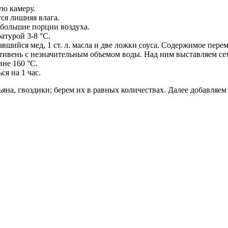
ую камеру.
тся лишняя влага.
большие порции воздуха.
атурой 3-8 °C.
вшийся мед, 1 ст. л. масла и две ложки соуса. Содержимое пере
тивень с незначительным объемом воды. Над ним выставляем сет
не 160 °C.
ся на 1 час.
а, гвоздики; берем их в равных количествах. Далее добавляем пере