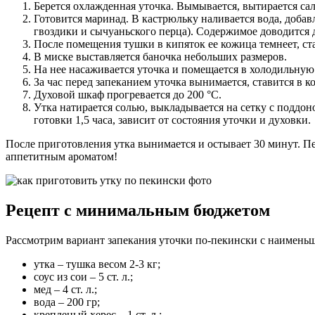
Берется охлажденная уточка. Вымывается, вытирается са
Готовится маринад. В кастрюльку наливается вода, добавл
гвоздики и сычуаньского перца). Содержимое доводится 
После помещения тушки в кипяток ее кожица темнеет, ста
В миске выставляется баночка небольших размеров.
На нее насаживается уточка и помещается в холодильную
За час перед запеканием уточка вынимается, ставится в 
Духовой шкаф прогревается до 200 °C.
Утка натирается солью, выкладывается на сетку с поддон
готовки 1,5 часа, зависит от состояния уточки и духовки.
После приготовления утка вынимается и остывает 30 минут. П
аппетитным ароматом!
Рецепт с минимальным бюджетом
Рассмотрим вариант запекания уточки по-пекински с наимень
утка – тушка весом 2-3 кг;
соус из сои – 5 ст. л.;
мед – 4 ст. л.;
вода – 200 гр;
крепленый херес – 1 ст. л.;