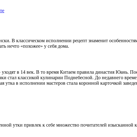
те
нски. В классическом исполнении рецепт знаменит особенностям
ать нечто «похожее» у себя дома.
уходят в 14 век. В то время Китаем правила династия Юань. П
чки стал классикой кулинарии Поднебесной. До недавнего време
ая утка в исполнении мастеров стала коронной карточкой заведе
нной утки привлек к себе множество почитателей изысканной ку