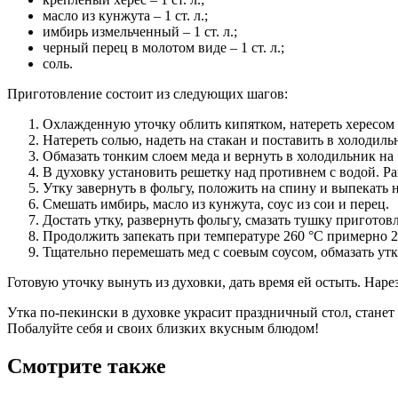
масло из кунжута – 1 ст. л.;
имбирь измельченный – 1 ст. л.;
черный перец в молотом виде – 1 ст. л.;
соль.
Приготовление состоит из следующих шагов:
Охлажденную уточку облить кипятком, натереть хересом и
Натереть солью, надеть на стакан и поставить в холодиль
Обмазать тонким слоем меда и вернуть в холодильник на 
В духовку установить решетку над противнем с водой. Раз
Утку завернуть в фольгу, положить на спину и выпекать н
Смешать имбирь, масло из кунжута, соус из сои и перец.
Достать утку, развернуть фольгу, смазать тушку пригото
Продолжить запекать при температуре 260 °C примерно 2
Тщательно перемешать мед с соевым соусом, обмазать утк
Готовую уточку вынуть из духовки, дать время ей остыть. Наре
Утка по-пекински в духовке украсит праздничный стол, станет
Побалуйте себя и своих близких вкусным блюдом!
Смотрите также