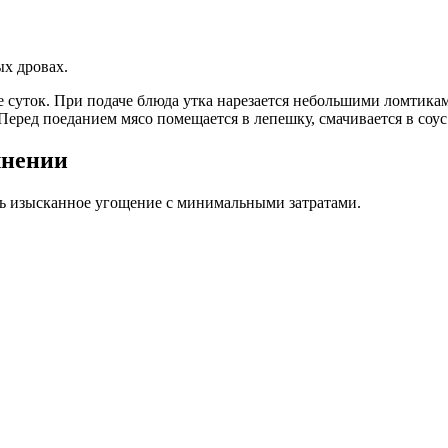
ых дровах.
 суток. При подаче блюда утка нарезается небольшими ломтикам
еред поеданием мясо помещается в лепешку, смачивается в соус.
лнении
ть изысканное угощение с минимальными затратами.