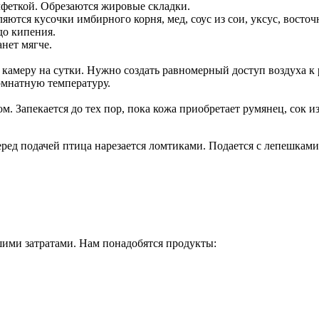
лфеткой. Обрезаются жировые складки.
яются кусочки имбирного корня, мед, соус из сои, уксус, восточн
до кипения.
нет мягче.
 камеру на сутки. Нужно создать равномерный доступ воздуха к
комнатную температуру.
ом. Запекается до тех пор, пока кожа приобретает румянец, сок 
еред подачей птица нарезается ломтиками. Подается с лепешками
шими затратами. Нам понадобятся продукты: