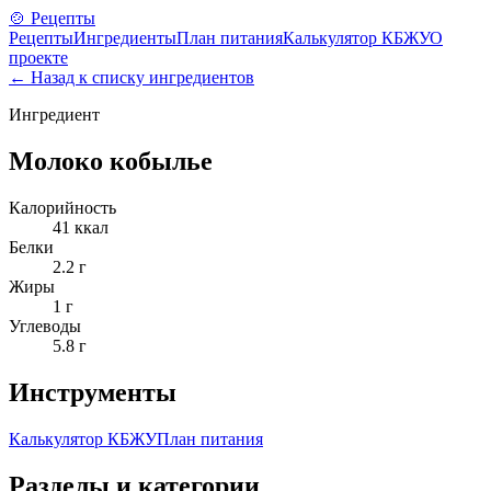
🍲 Рецепты
Рецепты
Ингредиенты
План питания
Калькулятор КБЖУ
О
проекте
← Назад к списку ингредиентов
Ингредиент
Молоко кобылье
Калорийность
41
ккал
Белки
2.2
г
Жиры
1
г
Углеводы
5.8
г
Инструменты
Калькулятор КБЖУ
План питания
Разделы и категории