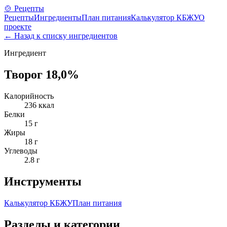
🍲 Рецепты
Рецепты
Ингредиенты
План питания
Калькулятор КБЖУ
О
проекте
← Назад к списку ингредиентов
Ингредиент
Творог 18,0%
Калорийность
236
ккал
Белки
15
г
Жиры
18
г
Углеводы
2.8
г
Инструменты
Калькулятор КБЖУ
План питания
Разделы и категории